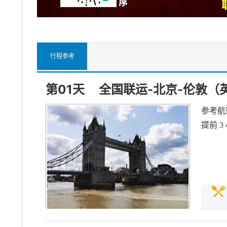
行程参考
第01天
全国联运-北京-伦敦（
参考航班
提前 