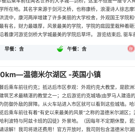
餐后乘车前往闻名世界的大学城—剑桥，这里不但是一座令人
学所在地。其名字来源于剑河之桥，也称康桥，浪漫诗人徐志摩
洪流中，康河两岸增建了许多美丽的大学校舍，外观国王学院和
最有名，财力最雄厚，风景最美的学院，学院的庭园里栽种着砸
沿着康河游览剑桥大学城最美的学院后草坪。 游览结束后, 驱
早餐：含
午餐：含
50km—温德米尔湖区 -英国小镇
餐后乘车前往约克；抵达后市区参观：外观约克大教堂，是欧洲
建筑艺术最精湛的教堂之一；之后游览约克城墙(由罗马人建造
为防御外敌的屏障。从火车站进入市区就可以看到这些城墙。哈
览后乘车前往有着“有史以来最美的风景”之称的温德米尔湖区
哈利波特与阿兹卡班的囚徒》外景地。（因每年不定期休整，若
请谅解！我司将退还费用！官方开放时，我司则包含温德米尔湖