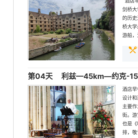
酒店早
剑桥大
的历史
桥大学
游船，
第04天
利兹—45km—约克-1
酒店早
设计和
主要作
街。游
也是《
排，敬