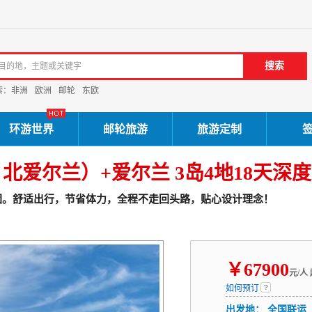
索：
非洲
欧洲
邮轮
东欧
环游世界
邮轮旅游
旅游定制
北爱尔兰）+爱尔兰 3岛4地18天深
团。舒适出行，节省体力，全程不走回头路，贴心设计理念！
￥
67900
元/人
如何预订
出发地：
全国联运