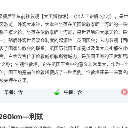
餐后乘车前往参观【大英博物馆】（含人工讲解2小时），是世
区游览：外观大本钟，大本钟坐落在英国伦敦泰晤士河畔的一座
称千禧之轮，坐落在伦敦泰晤士河畔，是世界第四大摩天轮，是
一；随后外观世界议会制度的起源地—英国国会；入内参观【西
表了国家与教会的联系，英国历代国王加冕以及重大典礼都在此
宫，白金汉宫位于伦敦威斯敏斯特城内，是英国王室的王宫和居
”之称；外观伦敦塔，它在英国王宫中的意义非常重大，作为一
住，国王加冕前住伦敦塔便成了一种惯例。伦敦塔还是一座著名
被关押在这里。
早餐：含
午餐：含
260km—利兹