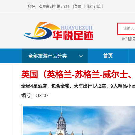
]
您好，欢迎
来到华悦足迹！
[
登录
｜
我的订单
｜
热门搜
全部旅游产品分类
首页
英国（英格兰-苏格兰-威尔士、
全程4星酒店，包含全餐、大车出行1人2座，9人精品小
编号：OZ-07