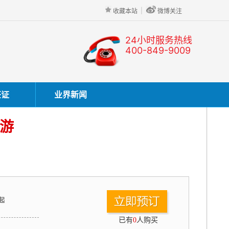
|
收藏本站
微博关注
24小时服务热线
400-849-9009
签证
业界新闻
度游
 起
已有
0
人购买