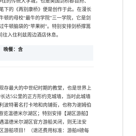
神往的传统大学城，也是英国剑桥郡首府、
笔下的《再别康桥》便是创作于此。在漫长
牛顿的母校“最牛的学院”三一学院，它是剑
过牛顿脑袋的“苹果树”。特别安排剑桥撑篙
车前往入住利兹周边酒店休息。
晚餐：含
现存最大的中世纪时期的教堂，也是世界上
的长达5公里的正方形约克城墙，当时此城墙
利波特著名打卡地和肉铺街，也称为谢姆伯
；游览温德米尔湖区；特别安排【湖区游船】
遇温德米尔湖区官方游船关闭，则无法安
区游船项目！（退还费用标准：游船8磅每