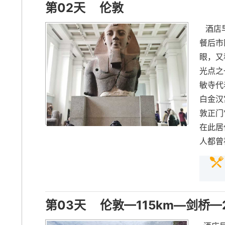
第02天
伦敦
酒店早
餐后市
眼，又
光点之
敏寺代
白金汉
敦正门
在此居
人都曾
第03天
伦敦—115km—剑桥—