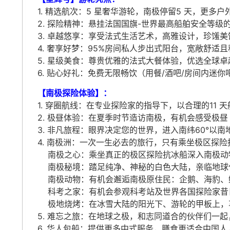
1. 精选航次：5 星奢华游轮，南极停留5 天，更多
2. 探险精神：悬挂法国国旗-世界最高船舶安全等级
3. 卓越悠享：享受法式生活艺术，高雅设计，珍馐美
4. 奢享好梦：95%房间私人步出式阳台，宽敞舒适
5. 星级美食：尊贵优雅的法式大餐体验，优选全球
6. 贴心好礼：免费无限畅饮（用餐/酒吧/房间内迷你
【南极探险体验】：
1. 穿圈航线：在专业探险家的指导下，以合理的11
2. 极昼体验：在夏季时节造访南极，有机会感受极昼（
3. 非凡旅程：眼界决定您的世界，进入南纬60°以
4. 南极洲：一次一生必去的旅行，只有乘坐极区探
南极之心：乘坐真正的极区探险抗冰船深入南极动
南极秘境：踏足纯净、神秘的白色大陆，亲临地球
南极动物：有机会邂逅南极原住民：企鹅、海豹、
科考之家：有机会参观科考站及世界各国探险家昔
极地烧烤：在冰雪大陆的阳光下、游轮的甲板上，
5. 难忘之旅：在地球之极，和志同道合的伙伴们一
6. 华人包船：提供更多中式服务，膳食更适合中国