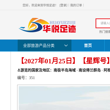
]
您好，欢迎
来到华悦足迹！
[
登录
｜
我的订单
｜
热门搜
全部旅游产品分类
首页
【2027年01月25日】【星辉
⚓️游览的国家及地区：南极半岛海域 · 南设得兰群岛 · 阿
编号：351