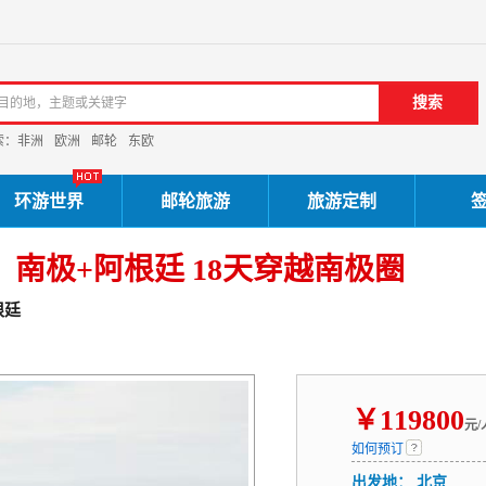
索：
非洲
欧洲
邮轮
东欧
环游世界
邮轮旅游
旅游定制
号】南极+阿根廷 18天穿越南极圈
根廷
￥
119800
元/
如何预订
出发地：
北京