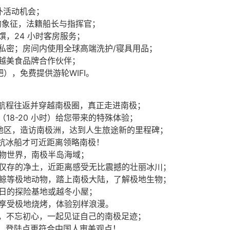
户外活动机会；
的象征，法籍船长与指挥官；
馔，24 小时客房服务；
且私密；房间内使用全球高端洗护/寝具用品；
卓越美食品牌合作伙伴；
吧），免费提供游轮WIFI。
 天航程往返并穿越南极圈，真正走进南极；
18-20 小时）给您带来的特殊体验；
南地区，造访南极洲，达到人生旅途新的里程碑；
险抗冰船才可近距离领略南极！
物世界，南极半岛海域；
仅存的净土，近距离感受无比震撼的壮丽冰川；
鲸等极地动物，踏上南极大陆，了解极地生物；
日的探险基地或越冬小屋；
享受极地烧烤，体验别样浪漫。
起，不忘初心，一起见证自己的南极足迹；
人，登陆点更符合中国人审美观点！