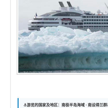
⚓️游览的国家及地区：南极半岛海域 · 南设得兰群岛 