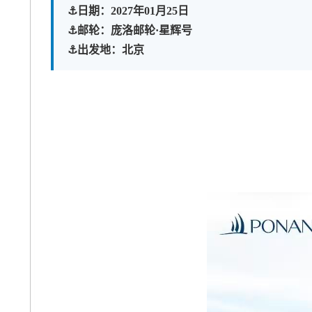
⚓️日期：2027年01月25日

⚓️邮轮：庞洛邮轮·星辉号

⚓️出发地：北京