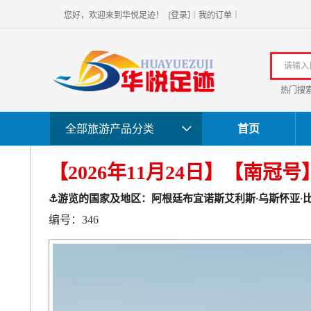
]
您好，欢迎
来到华悦足迹！
[
登录
｜
我的订单
｜
热门搜
全部旅游产品分类
首页
【2026年11月24日】【南冠
⚓️游览的国家及地区：阿根廷布宜诺斯艾利斯·乌斯怀亚·
编号：346