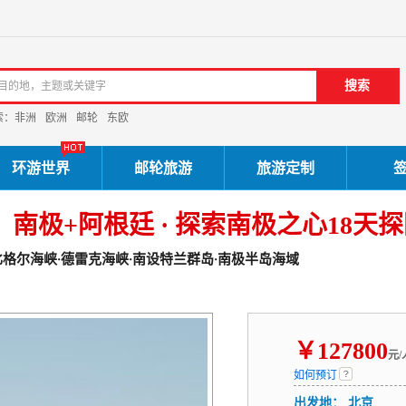
索：
非洲
欧洲
邮轮
东欧
环游世界
邮轮旅游
旅游定制
号】南极+阿根廷 · 探索南极之心18天
比格尔海峡·德雷克海峡·南设特兰群岛·南极半岛海域
￥
127800
元/
如何预订
出发地：
北京