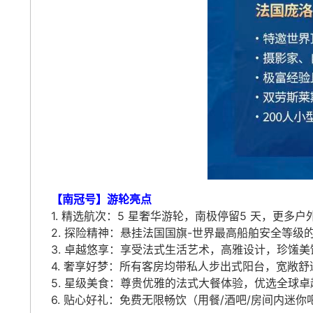
【南冠号】游轮亮点
1. 精选航次：5 星奢华游轮，南极停留5 天，更多
2. 探险精神：悬挂法国国旗-世界最高船舶安全等级
3. 卓越悠享：享受法式生活艺术，高雅设计，珍馐美
4. 奢享好梦：所有客房均带私人步出式阳台，宽敞
5. 星级美食：尊贵优雅的法式大餐体验，优选全球
6. 贴心好礼：免费无限畅饮（用餐/酒吧/房间内迷你