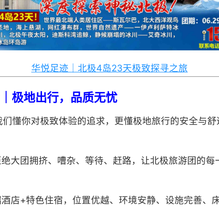
华悦足迹｜北极4岛23天极致探寻之旅
｜极地出行，品质无忧
我们懂你对极致体验的追求，更懂极地旅行的安全与舒
拒绝大团拥挤、嘈杂、等待、赶路，让北极旅游团的每
端酒店+特色住宿，位置优越、环境安静、设施完善、
。