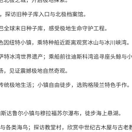
抵达北极之城，开启极地探索。
隧道，探访旧种子库入口与北极档案馆。
尔巴全球末日种子库，感受极地生命守护工程。
彩色因纽特小镇，乘特种船近距离观赏冰山与冰川峡湾
利萨特冰湾世界遗产；乘船前往迪斯科湾追寻座头鲸与
现场，见证震撼极地自然奇观。
验传统极地生活；小镇自由徒步，选购格陵兰特色手作
卡加斯达鲁尔小镇与穆拉福苏尔瀑布，徒步海上悬湖。
海鹦与各类海鸟；探访教堂村，欣赏中世纪古木屋与古老