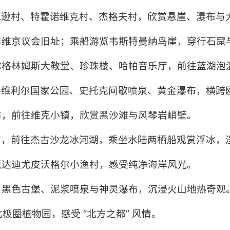
萨克逊村、特霍诺维克村、杰格夫村，欣赏悬崖、瀑布与
千年维京议会旧址；乘船游览韦斯特曼纳鸟崖，穿行石窟
哈尔格林姆斯大教堂、珍珠楼、哈帕音乐厅，前往蓝湖泡
辛格维利尔国家公园、史托克间歇喷泉、黄金瀑布，横跨
瀑布，前往维克小镇，欣赏黑沙滩与风琴岩峭壁。
瀑布，前往杰古沙龙冰河湖，乘坐水陆两栖船观赏浮冰，
；抵达迪尤皮沃格尔小渔村，感受纯净海岸风光。
口、黑色古堡、泥浆喷泉与神灵瀑布，沉浸火山地热奇观
极圈植物园，感受 “北方之都” 风情。