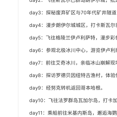
day2：飞往斯瓦尔巴群岛朗伊尔城，
day3：探秘废弃矿区与70年代矿井
day4：漫步朗伊尔城城区，打卡斯瓦
day5：飞往格陵兰伊卢利萨特，漫步
day6：参观北极冰川中心，游览伊卢
day7：前往艾奇冰川，亲临冰山崩解
day8：探访罗德贝因纽特古渔村，体
day9：经努克转机返回哥本哈根。
day10：飞往法罗群岛瓦加尔岛，打
day11：乘船前往米基内斯岛，邂逅