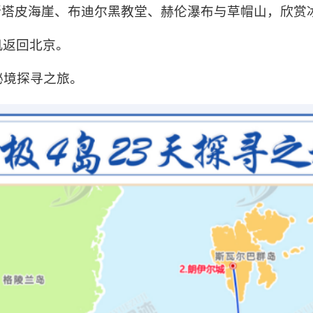
纳斯塔皮海崖、布迪尔黑教堂、赫伦瀑布与草帽山，欣赏
机返回北京。
秘境探寻之旅。