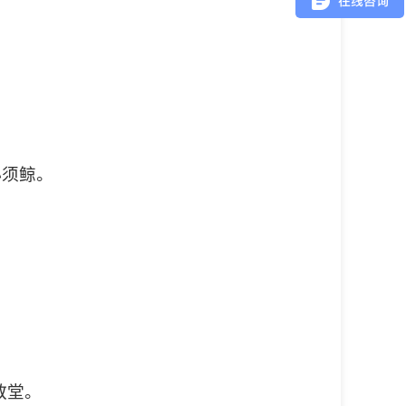
。
小须鲸。
。
教堂。