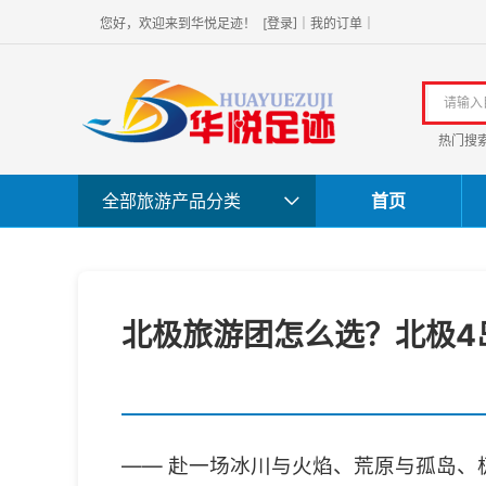
]
您好，欢迎
来到华悦足迹！
[
登录
｜
我的订单
｜
热门搜
全部旅游产品分类
首页
北极旅游团怎么选？北极4
—— 赴一场冰川与火焰、荒原与孤岛、