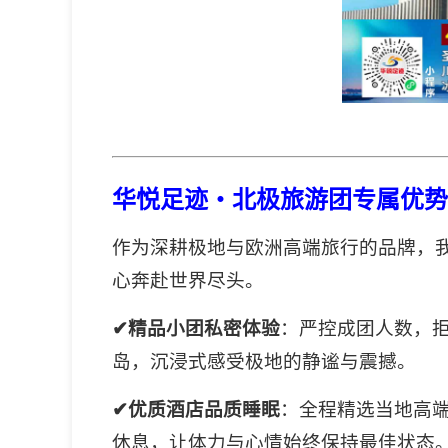
华悦足迹・北极旅游团专属优势
作为深耕极地与欧洲高端旅行的品牌，
心奔赴世界尽头。
✔精品小团私密体验
：严控成团人数，
岛，沉浸式感受极地的静谧与震撼。
✔优质酒店品质睡眠
：全程精选当地高
休息，让体力与心情始终保持最佳状态