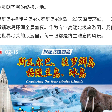
心灵朝圣者的终极之地。
群岛+格陵兰岛+法罗群岛+冰岛」23天深度环线，一
解锁
冰岛环湖
全景盛宴。作为专业高端北极旅游团，我
在世界尽头的浪漫里，每一眼都是终生难忘的风景。